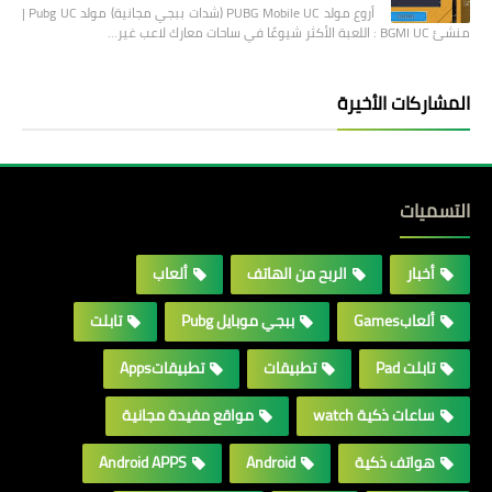
أروع مولد PUBG Mobile UC (شدات ببجي مجانية) مولد Pubg UC |
منشئ BGMI UC : اللعبة الأكثر شيوعًا في ساحات معارك لاعب غير…
المشاركات الأخيرة
التسميات
أخبار
الربح من الهاتف
ألعاب
ألعابGames
ببجي موبايل Pubg
تابلت
تابلت Pad
تطبيقات
تطبيقاتApps
ساعات ذكية watch
مواقع مفيدة مجانية
هواتف ذكية
Android
Android APPS