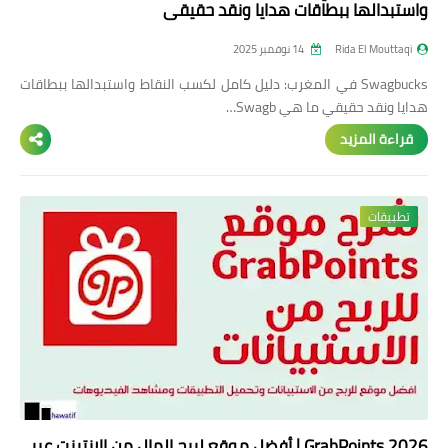
واستبدالها ببطاقات هدايا ونقد حقيقي
Rida El Mouttaqi
14 نوفمبر 2025
Swagbucks في المغرب: دليل كامل لكسب النقاط واستبدالها ببطاقات
هدايا ونقد حقيقي ما هي Swagb…
قراءة المزيد
تطبيقات
GrabPoints 2026 | أفضل موقع لربح المال من الإنترنت عبر