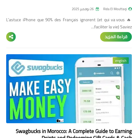
Rida El Mouttaqi
26 نوفمبر 2025
🔥 L’astuce iPhone que 90% des Français ignorent (et qui va vous
faciliter la vie) Saviez…
قراءة المزيد
english
Swagbucks in Morocco: A Complete Guide to Earning
Points and Redeeming Gift Cards & Cash