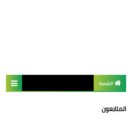
الرئيسية
french
المتابعون
Arab عربية
English