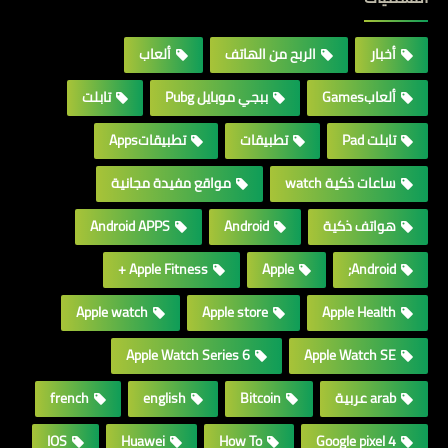
أخبار
الربح من الهاتف
ألعاب
ألعابGames
ببجي موبايل Pubg
تابلت
تابلت Pad
تطبيقات
تطبيقاتApps
ساعات ذكية watch
مواقع مفيدة مجانية
هواتف ذكية
Android
Android APPS
Apple Fitness +
Apple
Android;
Apple watch
Apple store
Apple Health
Apple Watch Series 6
Apple Watch SE
arab عربية
Bitcoin
english
french
IOS
Huawei
How To
Google pixel 4