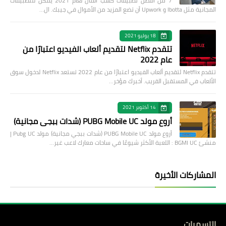
7 من أفضل تطبيقات كسب المال لعام 2021 يمكن للتطبيقات
المجانية مثل Ibotta و Upwork أن تضع المزيد من الأموال في جيبك. ال…
18 يوليو 2021
تتقدم Netflix لتقديم ألعاب الفيديو اعتبارًا من
عام 2022
تتقدم Netflix لتقديم ألعاب الفيديو اعتبارًا من عام 2022 تستعد Netflix لدخول سوق
الألعاب في المستقبل القريب. أخبرك مؤخر…
14 أكتوبر 2021
أروع مولد PUBG Mobile UC (شدات ببجي مجانية)
أروع مولد PUBG Mobile UC (شدات ببجي مجانية) مولد Pubg UC |
منشئ BGMI UC : اللعبة الأكثر شيوعًا في ساحات معارك لاعب غير…
المشاركات الأخيرة
التسميات