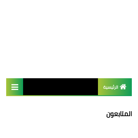
الرئيسية
french
المتابعون
Arab عربية
English