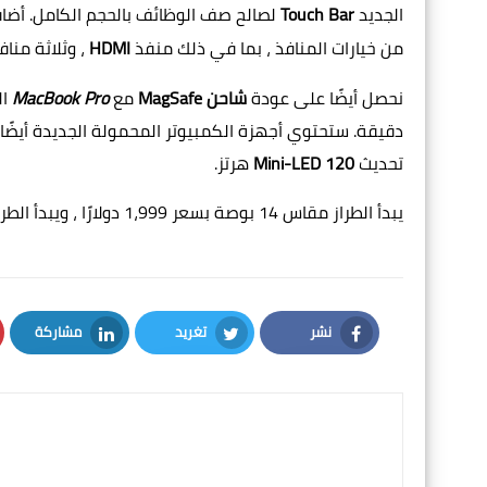
الجديد
Touch Bar
لصالح صف الوظائف بالحجم الكامل. أض
من خيارات المنافذ ، بما في ذلك منفذ
HDMI
، وثلاثة منا
نحصل أيضًا على عودة
شاحن MagSafe
مع
MacBook Pro
ال
دقيقة. ستحتوي أجهزة الكمبيوتر المحمولة الجديدة أيضً
تحديث
Mini-LED 120
هرتز.
يبدأ الطراز مقاس 14 بوصة بسعر 1،999 دولارًا ، ويبدأ الطراز مقاس 16 بوصة بسعر 2،499 دولارًا.
نشر
تغريد
مشاركة
LinkedIn
Twitter
Facebook