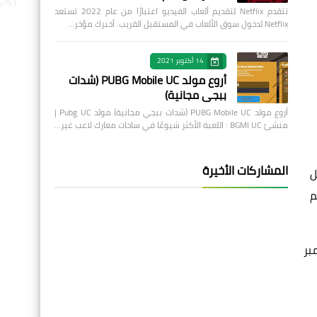
تتقدم Netflix لتقديم ألعاب الفيديو اعتبارًا من عام 2022 تستعد
Netflix لدخول سوق الألعاب في المستقبل القريب. أخبرك مؤخر…
14 أكتوبر 2021
أروع مولد PUBG Mobile UC (شدات
ببجي مجانية)
أروع مولد PUBG Mobile UC (شدات ببجي مجانية) مولد Pubg UC |
منشئ BGMI UC : اللعبة الأكثر شيوعًا في ساحات معارك لاعب غير…
المشاركات الأخيرة
ئل
م
من ديسمبر