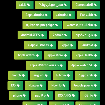
ألعابGames
ببجي موبايل Pubg
تابلت
تابلت Pad
تطبيقات
تطبيقاتApps
ساعات ذكية watch
مواقع مفيدة مجانية
هواتف ذكية
Android
Android APPS
Apple Fitness +
Apple
Android;
Apple watch
Apple store
Apple Health
Apple Watch Series 6
Apple Watch SE
arab عربية
Bitcoin
english
french
IOS
Huawei
How To
Google pixel 4
Iphone
Ipad Pro
IOS APPS
IOS 14