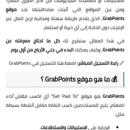
الاستبيانات أو مشاهدة الفيديوهات من أكثر الطرق انتشارًا.
ومن بين المواقع التي أثبتت مصداقيتها نجد
موقع
GrabPoints
، الذي يقدم طريقة سهلة ومجانية لربح المال عبر
الإنترنت دون الحاجة إلى أي خبرة أو استثمار.
في هذا المقال، سنشرح لك
كل ما تحتاج معرفته عن
GrabPoints
، وكيف يمكنك
البدء في جني الأرباح من أول يوم
.
🔗
رابط التسجيل المباشر:
اضغط هنا للتسجيل في GrabPoints
💰 ما هو موقع GrabPoints ؟
GrabPoints
هو موقع "Get Paid To" أي
اكسب مقابل أداء
المهام
، يتيح للمستخدمين كسب النقاط مقابل أنشطة بسيطة
مثل:
الإجابة على
الاستبيانات والاستطلاعات
.