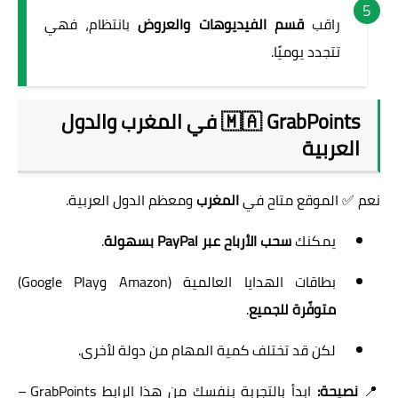
راقب
قسم الفيديوهات والعروض
بانتظام، فهي
تتجدد يوميًا.
🇲🇦 GrabPoints في المغرب والدول
العربية
نعم ✅ الموقع متاح في
المغرب
ومعظم الدول العربية.
يمكنك
سحب الأرباح عبر PayPal بسهولة
.
بطاقات الهدايا العالمية (Amazon وGoogle Play)
متوفّرة للجميع
.
لكن قد تختلف كمية المهام من دولة لأخرى.
📍
نصيحة:
ابدأ بالتجربة بنفسك من هذا الرابط
GrabPoints –