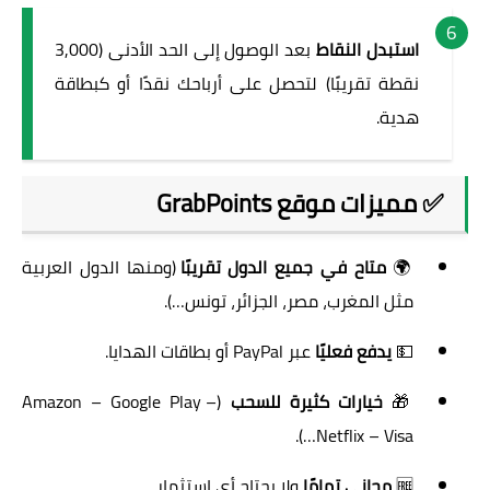
استبدل النقاط
بعد الوصول إلى الحد الأدنى (3,000
نقطة تقريبًا) لتحصل على أرباحك نقدًا أو كبطاقة
هدية.
✅ مميزات موقع GrabPoints
🌍
متاح في جميع الدول تقريبًا
(ومنها الدول العربية
مثل المغرب، مصر، الجزائر، تونس…).
💵
يدفع فعليًا
عبر PayPal أو بطاقات الهدايا.
🎁
خيارات كثيرة للسحب
(Amazon – Google Play –
Netflix – Visa…).
🆓
مجاني تمامًا
ولا يحتاج أي استثمار.