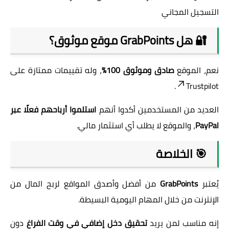
التسجيل المجاني
🔐 هل GrabPoints موقع موثوق؟
نعم، الموقع
صادق وموثوق 100٪
، وله تقييمات ممتازة على
.
Trustpilot
العديد من المستخدمين أكدوا أنهم
استلموا أرباحهم فعلًا عبر
PayPal
، والموقع لا يطلب أي استثمار مالي.
🎯 الخلاصة
يُعتبر
GrabPoints
من أفضل وأصدق المواقع لربح المال من
الإنترنت من خلال المهام اليومية البسيطة.
إنه مناسب لمن يريد
تحقيق دخل إضافي في وقت الفراغ
دون