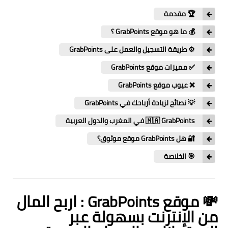
🏆 مقدمة
💰 ما هو موقع GrabPoints ؟
⚙️ طريقة التسجيل والعمل على GrabPoints
✅ مميزات موقع GrabPoints
❌ عيوب موقع GrabPoints
💡 نصائح لزيادة أرباحك في GrabPoints
🇲🇦 GrabPoints في المغرب والدول العربية
🔐 هل GrabPoints موقع موثوق؟
🎯 الخلاصة
💸 موقع GrabPoints : اربح المال
من الإنترنت بسهولة عبر