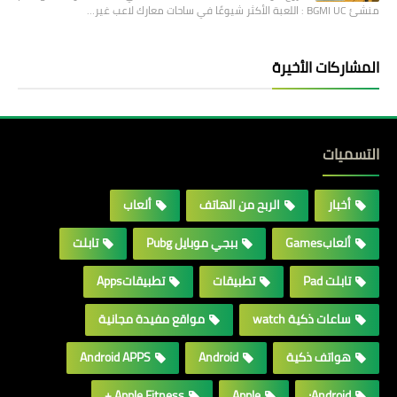
منشئ BGMI UC : اللعبة الأكثر شيوعًا في ساحات معارك لاعب غير…
المشاركات الأخيرة
التسميات
أخبار
الربح من الهاتف
ألعاب
ألعابGames
ببجي موبايل Pubg
تابلت
تابلت Pad
تطبيقات
تطبيقاتApps
ساعات ذكية watch
مواقع مفيدة مجانية
هواتف ذكية
Android
Android APPS
Apple Fitness +
Apple
Android;