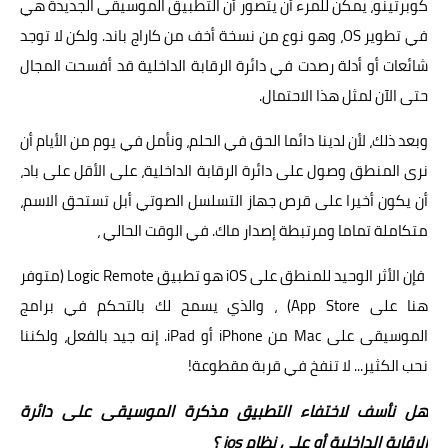
كوبرتينو، يمكن للمرء أن يتصور أن التطبيق الموسيقى الجديدة هي
في تطوير OS، وهو نوع من نسخة أخف من كاراج باند. ولكن لا توجد
شائعات أو أدلة رصدت في دائرة الرقابة الداخلية قد أفسحت المجال
حتى الآن لمثل هذا الاحتمال.
وبعد ذلك، لأن لدينا دائما الحق في الحلم، ونأمل في يوم من الأيام أن
نرى المنطق وصول على دائرة الرقابة الداخلية، على الأقل على باد،
أن يكون أخيرا على قرص جهاز التسلسل الصوتي أبل تستحق الاسم،
متكاملة تماما ومرتبطة إصدار ماك. في الوقت الحالي ،
فإن الأثر الوحيد للمنطق على iOS هو تطبيق Logic Remote (متوفر
هنا على App Store) ، والذي يسمح لك بالتحكم في برامج
الموسيقى على Mac من iPhone أو iPad. إنه جيد بالفعل، ولكننا
نحب الكثير... لا تنفخ في قربة مقطوعة!
هل نأسف لاختفاء التطبيق مذكرة الموسيقى على دائرة
الرقابة الداخلية أو على نظام ios ؟