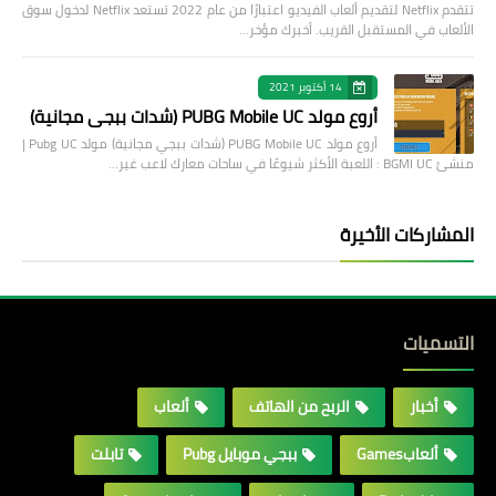
تتقدم Netflix لتقديم ألعاب الفيديو اعتبارًا من عام 2022 تستعد Netflix لدخول سوق
الألعاب في المستقبل القريب. أخبرك مؤخر…
14 أكتوبر 2021
أروع مولد PUBG Mobile UC (شدات ببجي مجانية)
أروع مولد PUBG Mobile UC (شدات ببجي مجانية) مولد Pubg UC |
منشئ BGMI UC : اللعبة الأكثر شيوعًا في ساحات معارك لاعب غير…
المشاركات الأخيرة
التسميات
أخبار
الربح من الهاتف
ألعاب
ألعابGames
ببجي موبايل Pubg
تابلت