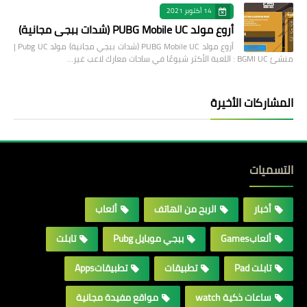
14 أكتوبر 2021
أروع مولد PUBG Mobile UC (شدات ببجي مجانية)
أروع مولد PUBG Mobile UC (شدات ببجي مجانية) مولد Pubg UC |
منشئ BGMI UC : اللعبة الأكثر شيوعًا في ساحات معارك لاعب غير…
المشاركات الأخيرة
التسميات
أخبار
الربح من الهاتف
ألعاب
ألعابGames
ببجي موبايل Pubg
تابلت
تابلت Pad
تطبيقات
تطبيقاتApps
ساعات ذكية watch
مواقع مفيدة مجانية