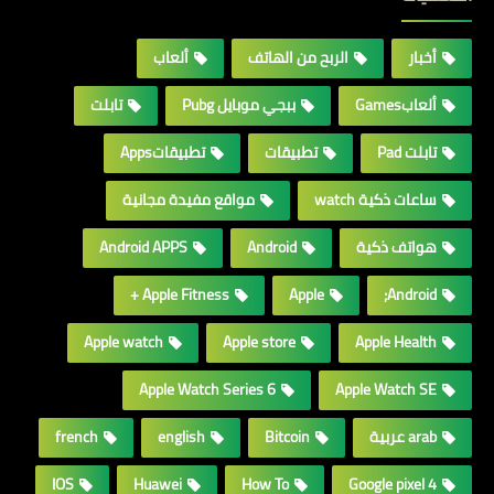
أخبار
الربح من الهاتف
ألعاب
ألعابGames
ببجي موبايل Pubg
تابلت
تابلت Pad
تطبيقات
تطبيقاتApps
ساعات ذكية watch
مواقع مفيدة مجانية
هواتف ذكية
Android
Android APPS
Apple Fitness +
Apple
Android;
Apple watch
Apple store
Apple Health
Apple Watch Series 6
Apple Watch SE
arab عربية
Bitcoin
english
french
IOS
Huawei
How To
Google pixel 4