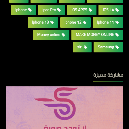
Iphone
Ipad Pro
IOS APPS
IOS 14
Iphone 13
Iphone 12
Iphone 11
Money online
MAKE MONEY ONLINE
siri
Samsung
مشاركة مميزة