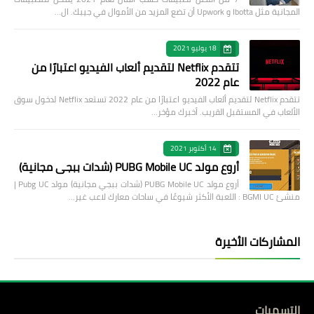
المجانية مثل Ibotta و Upwork أن تضع المزيد من الأموال في جيبك. ال…
18 يوليو 2021
تتقدم Netflix لتقديم ألعاب الفيديو اعتبارًا من
عام 2022
تتقدم Netflix لتقديم ألعاب الفيديو اعتبارًا من عام 2022 تستعد Netflix لدخول سوق
الألعاب في المستقبل القريب. أخبرك مؤخر…
14 أكتوبر 2021
أروع مولد PUBG Mobile UC (شدات ببجي مجانية)
أروع مولد PUBG Mobile UC (شدات ببجي مجانية) مولد Pubg UC |
منشئ BGMI UC : اللعبة الأكثر شيوعًا في ساحات معارك لاعب غير…
المشاركات الأخيرة
التسميات