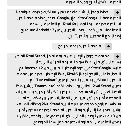
الذكية ، بشكل أسرع وجيد التهوية
تخطط جوجل لإنشاء قاعدة شحن لاسلكية جديدة لهواتفها
الذكية وفقًا لـ 9to5Google ، فإن Google بصدد إعداد قاعدة شحن
لاسلكية جديدة ، ربما لجهاز Pixel 6s. تم العثور على هذه
المعلومات في كود الإصدار التجريبي من Android 12 وستقترح
إصدارًا مع المعجبين وشحن أسرع.
قاعدة شحن مزودة بمراوح
قد تخطط جوجل للإعلان عن خليفة لحامل Pixel Stand الخاص
بها. على أي حال ، هذا هو ما تقترحه القرائن التي عثر
عليها 9to5Google في كود الإصدار التجريبي من Android 12. تم
التخطيط على الأرجح لجهاز Pixel 6 ، هذا الإصدار الجديد من محطة
الشحن اللاسلكي يسمى بالاسم الرمزي "Luxuryliner". تم
تعيين Pixel Stand الحالي بواسطة الكود "Dreamliner" ، يشير هذا
الاكتشاف إلى أن المستجدات ستتركز بشكل أكبر من حيث الميزات
المقدمة أكثر من أي تغيير في الجماليات. من بين هذه الإضافات ،
ستظهر مراوح مدمجة مباشرة لتبريد Pixel Stand وكذلك الهاتف.
يشير تضمينها إلى أن قوة الشحن للقاعدة الجديدة ستكون أكبر
من 10 وات من الإصدار الحالي الذي لا يحتوي على واحدة ، ولكن لا
يمكن العثور على معلومات دقيقة حول هذا الموضوع.