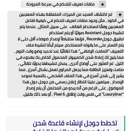
ملفات تعريف للتحكم في سرعة المروحة
تم اكتشاف العديد من الميزات المتعلقة بهذه المعجبين
في الكود ، مثل وجود ملفات تعريف تتحكم في كيفية تفاعل
المعجبين وفقًا لاستخدام الهاتف. على سبيل المثال ، عندما يتم
تنشيط جوجل Assistant صوتيًا أو يتم استخدام
تطبيق جوجلRecorder ، فإنها ستتباطأ لإصدار ضوضاء أقل حتى لا
يتم التستر على ما يقوله المستخدم. سيتم أيضًا تنشيط ملف
التعريف "الصامت الإضافي" هذا تلقائيًا عند تحديد وضع وقت النوم ،
مما يتيح لك إعادة شحن الكمبيوتر المحمول الخاص بك بهدوء في
الليل. تم العثور على أوضاع أخرى ، يمكن تنشيطها يدويًا: تلقائي ،
صامت وتعزيز الطاقة مما يجعل المراوح تعمل بشكل أسرع ، مما
يشير إلى شحن أسرع في هذا الملف الشخصي. بالنسبة لموعد
الإصدار ، سيتعين علينا انتظار إعلان رسمي من جوجل حول هذا
الموضوع ، على الرغم من أنه يبدو من المحتمل أن يتم إصدار
"Luxuryliner" في نفس وقت إطلاق Pixel 6 ، أو بعد ذلك بقليل.
تخطط جوجل لإنشاء قاعدة شحن