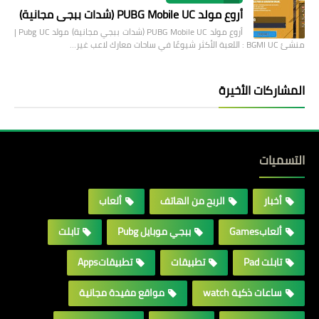
أروع مولد PUBG Mobile UC (شدات ببجي مجانية)
أروع مولد PUBG Mobile UC (شدات ببجي مجانية) مولد Pubg UC |
منشئ BGMI UC : اللعبة الأكثر شيوعًا في ساحات معارك لاعب غير…
المشاركات الأخيرة
التسميات
أخبار
الربح من الهاتف
ألعاب
ألعابGames
ببجي موبايل Pubg
تابلت
تابلت Pad
تطبيقات
تطبيقاتApps
ساعات ذكية watch
مواقع مفيدة مجانية