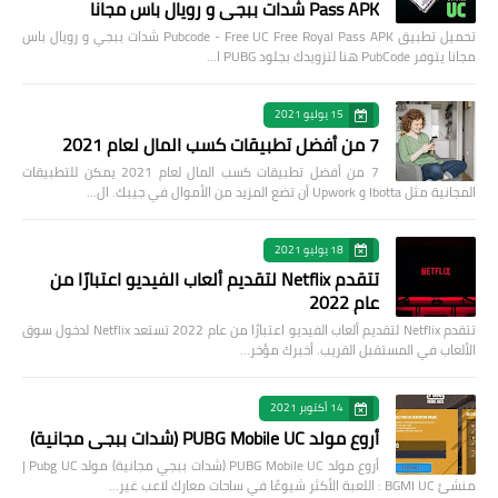
Pass APK شدات ببجي و رويال باس مجانا
تحميل تطبيق Pubcode - Free UC Free Royal Pass APK شدات ببجي و رويال باس
مجانا يتوفر PubCode هنا لتزويدك بجلود PUBG ا…
15 يوليو 2021
7 من أفضل تطبيقات كسب المال لعام 2021
7 من أفضل تطبيقات كسب المال لعام 2021 يمكن للتطبيقات
المجانية مثل Ibotta و Upwork أن تضع المزيد من الأموال في جيبك. ال…
18 يوليو 2021
تتقدم Netflix لتقديم ألعاب الفيديو اعتبارًا من
عام 2022
تتقدم Netflix لتقديم ألعاب الفيديو اعتبارًا من عام 2022 تستعد Netflix لدخول سوق
الألعاب في المستقبل القريب. أخبرك مؤخر…
14 أكتوبر 2021
أروع مولد PUBG Mobile UC (شدات ببجي مجانية)
أروع مولد PUBG Mobile UC (شدات ببجي مجانية) مولد Pubg UC |
منشئ BGMI UC : اللعبة الأكثر شيوعًا في ساحات معارك لاعب غير…