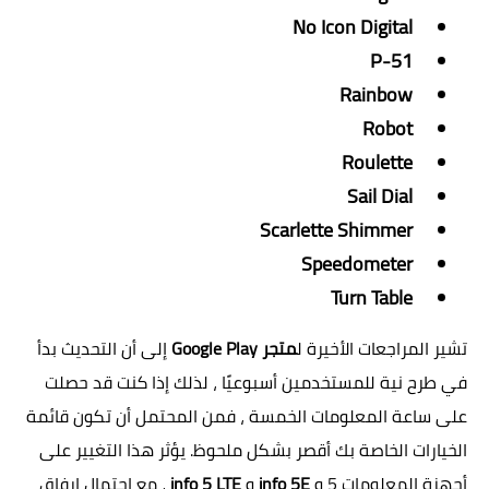
No Icon Digital
P-51
Rainbow
Robot
Roulette
Sail Dial
Scarlette Shimmer
Speedometer
Turn Table
تشير المراجعات الأخيرة ل
متجر Google Play
إلى أن التحديث بدأ
في طرح نية للمستخدمين أسبوعيًا ، لذلك إذا كنت قد حصلت
على ساعة المعلومات الخمسة ، فمن المحتمل أن تكون قائمة
الخيارات الخاصة بك أقصر بشكل ملحوظ. يؤثر هذا التغيير على
أجهزة المعلومات 5 و
info 5E
و
info 5 LTE
، مع احتمال إرفاق