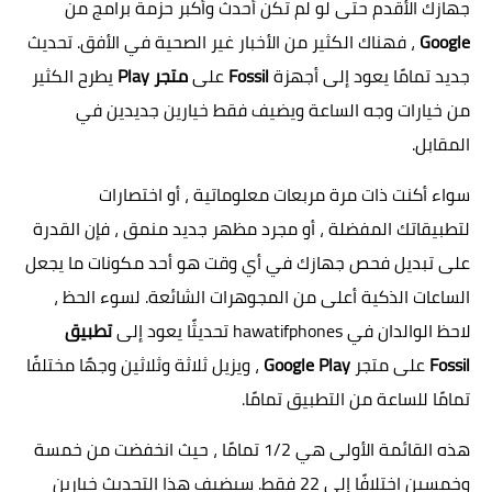
جهازك الأقدم حتى لو لم تكن أحدث وأكبر حزمة برامج من
Google
، فهناك الكثير من الأخبار غير الصحية في الأفق. تحديث
جديد تمامًا يعود إلى أجهزة
Fossil
على
متجر Play
يطرح الكثير
من خيارات وجه الساعة ويضيف فقط خيارين جديدين في
المقابل.
سواء أكنت ذات مرة مربعات معلوماتية ، أو اختصارات
لتطبيقاتك المفضلة ، أو مجرد مظهر جديد منمق ، فإن القدرة
على تبديل فحص جهازك في أي وقت هو أحد مكونات ما يجعل
الساعات الذكية أعلى من المجوهرات الشائعة. لسوء الحظ ،
لاحظ الوالدان في
hawatifphones
تحديثًا يعود إلى
تطبيق
Fossil
على متجر
Google Play
، ويزيل ثلاثة وثلاثين وجهًا مختلفًا
تمامًا للساعة من التطبيق تمامًا.
هذه القائمة الأولى هي 1/2 تمامًا ، حيث انخفضت من خمسة
وخمسين اختلافًا إلى 22 فقط. سيضيف هذا التحديث خيارين